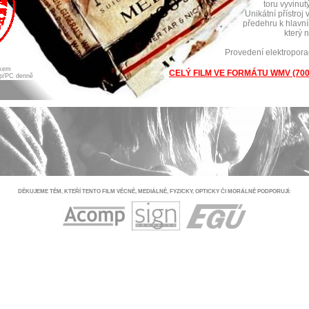
toru vyvinut
Unikátní přístroj
předehru k hlavn
který 
Provedení elektropora
íkem
CELÝ FILM VE FORMÁTU WMV (700
up/PC denně
DĚKUJEME TĚM, KTEŘÍ TENTO FILM VĚCNĚ, MEDIÁLNĚ, FYZICKY, OPTICKY ČI MORÁLNĚ PODPORUJÍ: