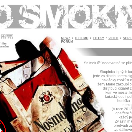
NEWZ
/
O FILMU
/
FOTKY
/
VIDEO
/
SCRE
FORUM
 film
formátu
Snímek líčí neodvratně se přibl
Skupinka tajných kuř
jede za distributorem c
nakládky zboží si I
ženy Marie zakoupí o
distribuci cigaret 
kům ve městě, kd
kuřácký oddíl po
honička. 
nemaj
(V roce 2012
opatřeni č
každý je
Zvláštním 
předvádí u
typ dálkové