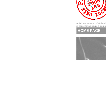
Právě jste se stal
. návštěvn
je započítáván pouze 1 příst
HOME PAGE