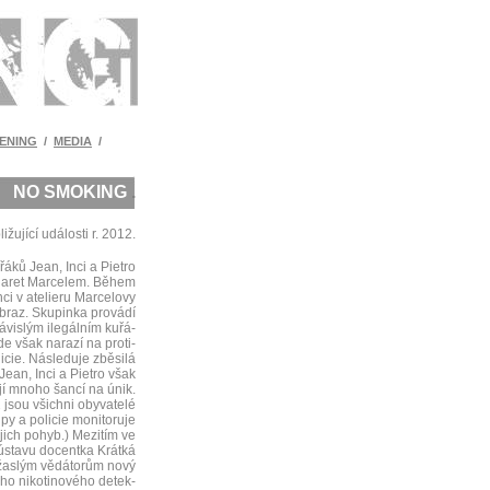
ENING
/
MEDIA
/
NO SMOKING
.
ižující události r. 2012.
áků Jean, Inci a Pietro
igaret Marcelem. Během
nci v atelieru Marcelovy
braz. Skupinka provádí
závislým ilegálním kuřá-
e však narazí na proti-
licie. Následuje zběsilá
Jean, Inci a Pietro však
í mnoho šancí na únik.
 jsou všichni obyvatelé
ipy a policie monitoruje
jich pohyb.) Mezitím ve
ústavu docentka Krátká
žaslým vědátorům nový
ho nikotinového detek-