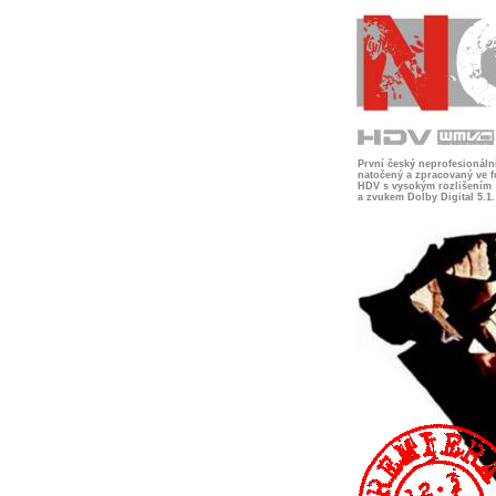
První český neprofesionální
natočený a zpracovaný ve 
HDV s vysokým rozlišením
a zvukem Dolby Digital 5.1.